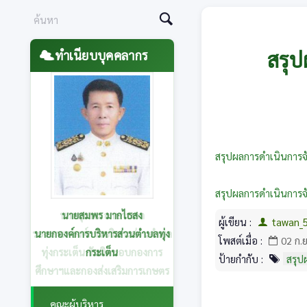
สรุป
ทำเนียบบุคคลากร
สรุปผลการดำเนินการจ
สรุปผลการดำเนินการจั
นายสุนทร อาษานอก
ผู้เขียน :
tawan_
รองนายกองค์การบริหารส่วนตำบล
โพสต์เมื่อ :
02 ก.
ทุ่งกระเต็น รับผิดชอบกองการ
ป้ายกำกับ :
สรุป
ศึกษาฯและกองส่งเสริมการเกษตร
คณะผู้บริหาร