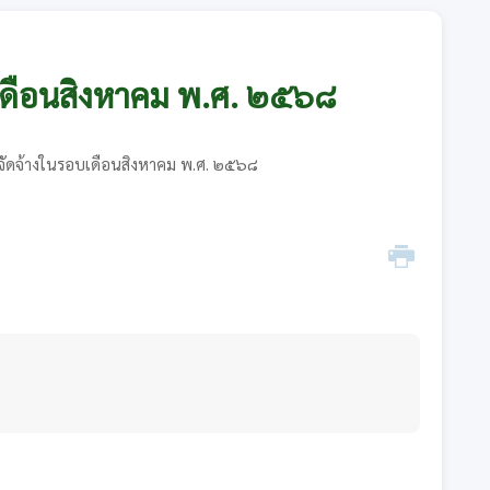
บเดือนสิงหาคม พ.ศ. ๒๕๖๘
อจัดจ้างในรอบเดือนสิงหาคม พ.ศ. ๒๕๖๘