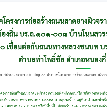
โครงการก่อสร้างถนนลาดยางผิวจราจ
องถิ่น บร.ถ.๑๐๑-๐๐๓ บ้านโนนสวรรค์ ห
 เชื่อมต่อกับถนนทางหลวงชนบท บร.๒
ตำบลท่าโพธิ์ชัย อำเภอหนองกี่ จ
กาศประกวดราคา e-bidding
ประกาศโครงการก่อสร้างถนนลาดยางผิวจร
่ที่ ๓ ตำบลทุ่งกระเต็น ช่วง กม.๓+๕๐๐ เชื่อมต่อกับถนนทางหลวงชนบท บร.๒
จังหวัดบุรีรัมย์
โครงการก่อสร้างถนนลาดยางผิวจราจรแอสฟัลท์ติกคอนกรีต รหัสทางหลวงท้องถ
ต่อกับถนนทางหลวงชนบท บร.๒๐๓๘ บ้านคูขาดน้อย หมู่ที่ ๔ ตำบลท่าโพธิ์ชัย
๓๐ เมตร หนา ๐.๐๕ เมตร หรือมีพื้นที่ไม่น้อยกว่า ๘,๑๒๐ ตารางเมตร องค์การ