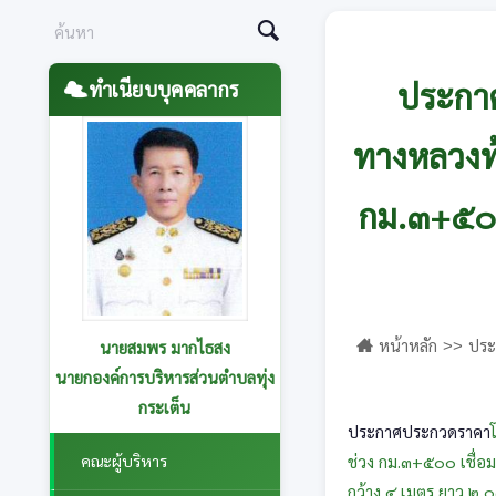
ประกาศ
ทำเนียบบุคคลากร
ทางหลวงท้
กม.๓+๕๐๐
หน้าหลัก
ประ
นายสมพร มากไธสง
บ้านโนนสวรรค์ หมู
นายกองค์การบริหารส่วนตำบลทุ่ง
กระเต็น
ประกาศประกวดราคา
คณะผู้บริหาร
ช่วง กม.๓+๕๐๐ เชื่อม
กว้าง ๔ เมตร ยาว ๒,๐