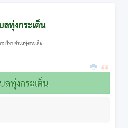
ลทุ่งกระเต็น
นามกีฬา ตำบลทุ่งกระเต็น
บลทุ่งกระเต็น