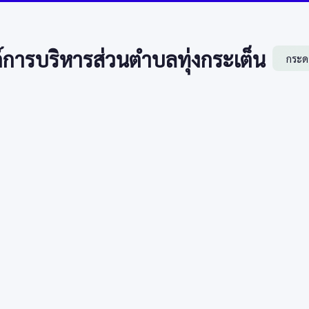
์การบริหารส่วนตำบลทุ่งกระเต็น
กระด