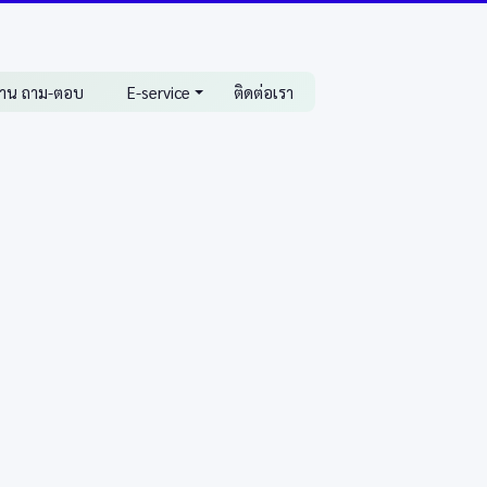
าน ถาม-ตอบ
E-service
ติดต่อเรา