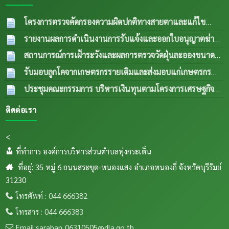
โครงการตรวจคัดกรองความผิดปกติทางสายตาและแก้ไข
ความผิดปกติด้านการมองเห็นในกลุ่มผู้สูงอายุและผู้ด้อยโอกาส
รายงานผลการดำเนินงานการรับแจ้งและออกใบอนุญาตฆ่า
ปีงบประมาณ พ.ศ.2569
04 ส.ค. 2569
สัตว์ประจำเดือน กรกฎาคม 2569
04 ส.ค. 2569
สถานการณ์การเฝ้าระวังและผลการตรวจวัดฝุ่นละอองขนาด
เล็ก PM 2.5 ประจำเดือน กรกฎาคม 2569
04 ส.ค.
รับมอบลูกโคจากเกษตรกรรายเดิมและส่งมอบแก่เกษตรกร
2569
รายใหม่ (กรณีลูกตัวที่ 1 เพศเมีย อายุครบ 18 เดือน ขยายให้
ประชุมคณะกรรมการ บริหารเงินทุนตามโครงการเศรษฐกิจ
เกษตรกรรายใหม่) เป็นการส่งพื้นทีตำบลทุ่งกเสริมอาชีพเลี้ยง
ชุมชนระดับตำบลและคณะกรรมการติดตามเงินทุนตาม
ติดต่อเรา
สัตว์แก่เกษตรกรในระเต็น โดยการให้ยืมเพื่อการผลิต ภายใต้
โครงการเศรษฐกิจชุมชนระดับตำบล
04 ส.ค. 2569
โครงการธนาคารโค-กระบือ ตามพระราชดำริฯ ข
04
<
ส.ค. 2569
ที่ทำการ องค์การบริหารส่วนตำบลทุ่งกระเต็น
ที่อยู่: 35 หมู่ 6 ถนนสระขุด-หนองแสง อำเภอหนองกี่ จังหวัดบุรีรัมย์
31230
โทรศัพท์ : 044 666382
โทรสาร : 044 666383
Email:saraban_06310505@dla.go.th