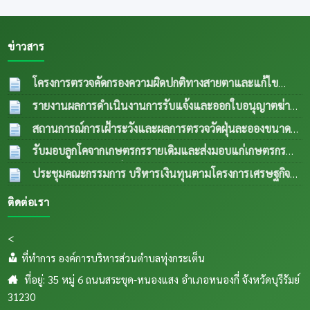
ข่าวสาร
โครงการตรวจคัดกรองความผิดปกติทางสายตาและแก้ไข
ความผิดปกติด้านการมองเห็นในกลุ่มผู้สูงอายุและผู้ด้อยโอกาส
รายงานผลการดำเนินงานการรับแจ้งและออกใบอนุญาตฆ่า
ปีงบประมาณ พ.ศ.2569
04 ส.ค. 2569
สัตว์ประจำเดือน กรกฎาคม 2569
04 ส.ค. 2569
สถานการณ์การเฝ้าระวังและผลการตรวจวัดฝุ่นละอองขนาด
เล็ก PM 2.5 ประจำเดือน กรกฎาคม 2569
04 ส.ค.
รับมอบลูกโคจากเกษตรกรรายเดิมและส่งมอบแก่เกษตรกร
2569
รายใหม่ (กรณีลูกตัวที่ 1 เพศเมีย อายุครบ 18 เดือน ขยายให้
ประชุมคณะกรรมการ บริหารเงินทุนตามโครงการเศรษฐกิจ
เกษตรกรรายใหม่) เป็นการส่งพื้นทีตำบลทุ่งกเสริมอาชีพเลี้ยง
ชุมชนระดับตำบลและคณะกรรมการติดตามเงินทุนตาม
ติดต่อเรา
สัตว์แก่เกษตรกรในระเต็น โดยการให้ยืมเพื่อการผลิต ภายใต้
โครงการเศรษฐกิจชุมชนระดับตำบล
04 ส.ค. 2569
โครงการธนาคารโค-กระบือ ตามพระราชดำริฯ ข
04
<
ส.ค. 2569
ที่ทำการ องค์การบริหารส่วนตำบลทุ่งกระเต็น
ที่อยู่: 35 หมู่ 6 ถนนสระขุด-หนองแสง อำเภอหนองกี่ จังหวัดบุรีรัมย์
31230