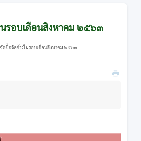
างในรอบเดือนสิงหาคม ๒๕๖๓
ัดซื้อจัดจ้างในรอบเดือนสิงหาคม ๒๕๖๓
้