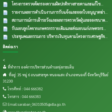
โครงการตรวจคัดกรองความผิดปกติทางสายตาและแก้ไข
ความผิดปกติด้านการมองเห็นในกลุ่มผู้สูงอายุและผู้ด้อยโอกาส
รายงานผลการดำเนินงานการรับแจ้งและออกใบอนุญาตฆ่า
ปีงบประมาณ พ.ศ.2569
04 ส.ค. 2569
สัตว์ประจำเดือน กรกฎาคม 2569
04 ส.ค. 2569
สถานการณ์การเฝ้าระวังและผลการตรวจวัดฝุ่นละอองขนาด
เล็ก PM 2.5 ประจำเดือน กรกฎาคม 2569
04 ส.ค.
รับมอบลูกโคจากเกษตรกรรายเดิมและส่งมอบแก่เกษตรกร
2569
รายใหม่ (กรณีลูกตัวที่ 1 เพศเมีย อายุครบ 18 เดือน ขยายให้
ประชุมคณะกรรมการ บริหารเงินทุนตามโครงการเศรษฐกิจ
เกษตรกรรายใหม่) เป็นการส่งพื้นทีตำบลทุ่งกเสริมอาชีพเลี้ยง
ชุมชนระดับตำบลและคณะกรรมการติดตามเงินทุนตาม
ติดต่อเรา
สัตว์แก่เกษตรกรในระเต็น โดยการให้ยืมเพื่อการผลิต ภายใต้
โครงการเศรษฐกิจชุมชนระดับตำบล
04 ส.ค. 2569
โครงการธนาคารโค-กระบือ ตามพระราชดำริฯ ข
04
<
ส.ค. 2569
ที่ทำการ องค์การบริหารส่วนตำบลทุ่งกระเต็น
ที่อยู่: 35 หมู่ 6 ถนนสระขุด-หนองแสง อำเภอหนองกี่ จังหวัดบุรีรัมย์
31230
โทรศัพท์ : 044 666382
โทรสาร : 044 666383
Email:saraban_06310505@dla.go.th
www.thungkraten.go.th