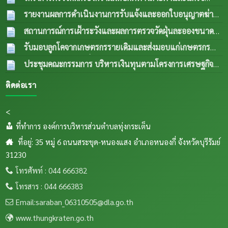
ความผิดปกติด้านการมองเห็นในกลุ่มผู้สูงอายุและผู้ด้อยโอกาส
รายงานผลการดำเนินงานการรับแจ้งและออกใบอนุญาตฆ่า
ปีงบประมาณ พ.ศ.2569
04 ส.ค. 2569
สัตว์ประจำเดือน กรกฎาคม 2569
04 ส.ค. 2569
สถานการณ์การเฝ้าระวังและผลการตรวจวัดฝุ่นละอองขนาด
เล็ก PM 2.5 ประจำเดือน กรกฎาคม 2569
04 ส.ค.
รับมอบลูกโคจากเกษตรกรรายเดิมและส่งมอบแก่เกษตรกร
2569
รายใหม่ (กรณีลูกตัวที่ 1 เพศเมีย อายุครบ 18 เดือน ขยายให้
ประชุมคณะกรรมการ บริหารเงินทุนตามโครงการเศรษฐกิจ
เกษตรกรรายใหม่) เป็นการส่งพื้นทีตำบลทุ่งกเสริมอาชีพเลี้ยง
ชุมชนระดับตำบลและคณะกรรมการติดตามเงินทุนตาม
ติดต่อเรา
สัตว์แก่เกษตรกรในระเต็น โดยการให้ยืมเพื่อการผลิต ภายใต้
โครงการเศรษฐกิจชุมชนระดับตำบล
04 ส.ค. 2569
โครงการธนาคารโค-กระบือ ตามพระราชดำริฯ ข
04
<
ส.ค. 2569
ที่ทำการ องค์การบริหารส่วนตำบลทุ่งกระเต็น
ที่อยู่: 35 หมู่ 6 ถนนสระขุด-หนองแสง อำเภอหนองกี่ จังหวัดบุรีรัมย์
31230
โทรศัพท์ : 044 666382
โทรสาร : 044 666383
Email:saraban_06310505@dla.go.th
www.thungkraten.go.th