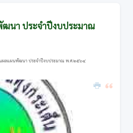
พัฒนา ประจำปีงบประมาณ
ินผลแผนพัฒนา ประจำปีงบประมาณ พ.ศ.๒๕๖๔