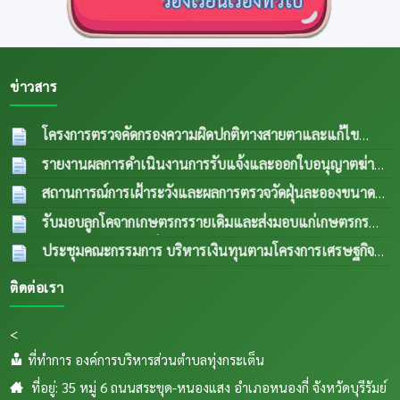
ข่าวสาร
โครงการตรวจคัดกรองความผิดปกติทางสายตาและแก้ไข
ความผิดปกติด้านการมองเห็นในกลุ่มผู้สูงอายุและผู้ด้อยโอกาส
รายงานผลการดำเนินงานการรับแจ้งและออกใบอนุญาตฆ่า
ปีงบประมาณ พ.ศ.2569
04 ส.ค. 2569
สัตว์ประจำเดือน กรกฎาคม 2569
04 ส.ค. 2569
สถานการณ์การเฝ้าระวังและผลการตรวจวัดฝุ่นละอองขนาด
เล็ก PM 2.5 ประจำเดือน กรกฎาคม 2569
04 ส.ค.
รับมอบลูกโคจากเกษตรกรรายเดิมและส่งมอบแก่เกษตรกร
2569
รายใหม่ (กรณีลูกตัวที่ 1 เพศเมีย อายุครบ 18 เดือน ขยายให้
ประชุมคณะกรรมการ บริหารเงินทุนตามโครงการเศรษฐกิจ
เกษตรกรรายใหม่) เป็นการส่งพื้นทีตำบลทุ่งกเสริมอาชีพเลี้ยง
ชุมชนระดับตำบลและคณะกรรมการติดตามเงินทุนตาม
ติดต่อเรา
สัตว์แก่เกษตรกรในระเต็น โดยการให้ยืมเพื่อการผลิต ภายใต้
โครงการเศรษฐกิจชุมชนระดับตำบล
04 ส.ค. 2569
โครงการธนาคารโค-กระบือ ตามพระราชดำริฯ ข
04
<
ส.ค. 2569
ที่ทำการ องค์การบริหารส่วนตำบลทุ่งกระเต็น
ที่อยู่: 35 หมู่ 6 ถนนสระขุด-หนองแสง อำเภอหนองกี่ จังหวัดบุรีรัมย์