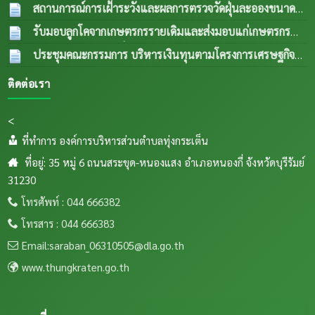
ปีงบประมาณ พ.ศ.2569
04 ส.ค. 2569
สัตว์ประจำเดือน กรกฎาคม 2569
04 ส.ค. 2569
สถานการณ์การเฝ้าระวังและผลการตรวจวัดฝุ่นละอองขนาด
เล็ก PM 2.5 ประจำเดือน กรกฎาคม 2569
04 ส.ค.
รับมอบลูกโคจากเกษตรกรรายเดิมและส่งมอบแก่เกษตรกร
2569
รายใหม่ (กรณีลูกตัวที่ 1 เพศเมีย อายุครบ 18 เดือน ขยายให้
ประชุมคณะกรรมการ บริหารเงินทุนตามโครงการเศรษฐกิจ
เกษตรกรรายใหม่) เป็นการส่งพื้นทีตำบลทุ่งกเสริมอาชีพเลี้ยง
ชุมชนระดับตำบลและคณะกรรมการติดตามเงินทุนตาม
ติดต่อเรา
สัตว์แก่เกษตรกรในระเต็น โดยการให้ยืมเพื่อการผลิต ภายใต้
โครงการเศรษฐกิจชุมชนระดับตำบล
04 ส.ค. 2569
โครงการธนาคารโค-กระบือ ตามพระราชดำริฯ ข
04
<
ส.ค. 2569
ที่ทำการ องค์การบริหารส่วนตำบลทุ่งกระเต็น
ที่อยู่: 35 หมู่ 6 ถนนสระขุด-หนองแสง อำเภอหนองกี่ จังหวัดบุรีรัมย์
31230
โทรศัพท์ : 044 666382
โทรสาร : 044 666383
Email:saraban_06310505@dla.go.th
www.thungkraten.go.th