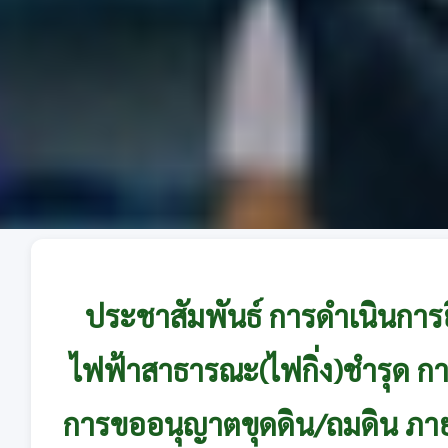
ประชาสัมพันธ์ การดำเนินการย
ไฟฟ้าสาธารณะ(ไฟกิ่ง)ชำรุด ก
การขออนุญาตขุดดิน/ถมดิน ภายใน