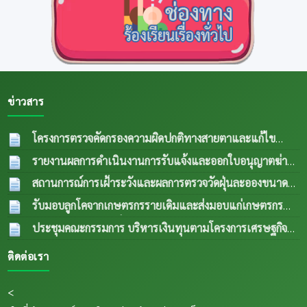
ข่าวสาร
โครงการตรวจคัดกรองความผิดปกติทางสายตาและแก้ไข
ความผิดปกติด้านการมองเห็นในกลุ่มผู้สูงอายุและผู้ด้อยโอกาส
รายงานผลการดำเนินงานการรับแจ้งและออกใบอนุญาตฆ่า
ปีงบประมาณ พ.ศ.2569
04 ส.ค. 2569
สัตว์ประจำเดือน กรกฎาคม 2569
04 ส.ค. 2569
สถานการณ์การเฝ้าระวังและผลการตรวจวัดฝุ่นละอองขนาด
เล็ก PM 2.5 ประจำเดือน กรกฎาคม 2569
04 ส.ค.
รับมอบลูกโคจากเกษตรกรรายเดิมและส่งมอบแก่เกษตรกร
2569
รายใหม่ (กรณีลูกตัวที่ 1 เพศเมีย อายุครบ 18 เดือน ขยายให้
ประชุมคณะกรรมการ บริหารเงินทุนตามโครงการเศรษฐกิจ
เกษตรกรรายใหม่) เป็นการส่งพื้นทีตำบลทุ่งกเสริมอาชีพเลี้ยง
ชุมชนระดับตำบลและคณะกรรมการติดตามเงินทุนตาม
ติดต่อเรา
สัตว์แก่เกษตรกรในระเต็น โดยการให้ยืมเพื่อการผลิต ภายใต้
โครงการเศรษฐกิจชุมชนระดับตำบล
04 ส.ค. 2569
โครงการธนาคารโค-กระบือ ตามพระราชดำริฯ ข
04
<
ส.ค. 2569