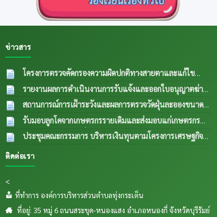
ข่าวสาร
โครงการตรวจคัดกรองความผิดปกติทางสายตาและแก้ไข
ความผิดปกติด้านการมองเห็นในกลุ่มผู้สูงอายุและผู้ด้อยโอกาส
รายงานผลการดำเนินงานการรับแจ้งและออกใบอนุญาตฆ่า
ปีงบประมาณ พ.ศ.2569
04 ส.ค. 2569
สัตว์ประจำเดือน กรกฎาคม 2569
04 ส.ค. 2569
สถานการณ์การเฝ้าระวังและผลการตรวจวัดฝุ่นละอองขนาด
เล็ก PM 2.5 ประจำเดือน กรกฎาคม 2569
04 ส.ค.
รับมอบลูกโคจากเกษตรกรรายเดิมและส่งมอบแก่เกษตรกร
2569
รายใหม่ (กรณีลูกตัวที่ 1 เพศเมีย อายุครบ 18 เดือน ขยายให้
ประชุมคณะกรรมการ บริหารเงินทุนตามโครงการเศรษฐกิจ
เกษตรกรรายใหม่) เป็นการส่งพื้นทีตำบลทุ่งกเสริมอาชีพเลี้ยง
ชุมชนระดับตำบลและคณะกรรมการติดตามเงินทุนตาม
ติดต่อเรา
สัตว์แก่เกษตรกรในระเต็น โดยการให้ยืมเพื่อการผลิต ภายใต้
โครงการเศรษฐกิจชุมชนระดับตำบล
04 ส.ค. 2569
โครงการธนาคารโค-กระบือ ตามพระราชดำริฯ ข
04
<
ส.ค. 2569
ที่ทำการ องค์การบริหารส่วนตำบลทุ่งกระเต็น
ที่อยู่: 35 หมู่ 6 ถนนสระขุด-หนองแสง อำเภอหนองกี่ จังหวัดบุรีรัมย์