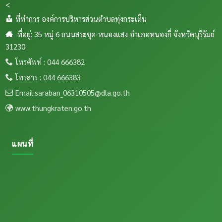
<
ส.ค. 2569
ที่ทำการ องค์การบริหารส่วนตำบลทุ่งกระเต็น
ที่อยู่: 35 หมู่ 6 ถนนสระขุด-หนองแสง อำเภอหนองกี่ จังหวัดบุรีรัมย์
31230
โทรศัพท์ : 044 666382
โทรสาร : 044 666383
Email:saraban_06310505@dla.go.th
www.thungkraten.go.th
แผนที่