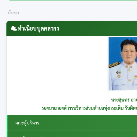
ทำเนียบบุคคลากร
นางทองเจือ 
รองนายกองค์การบริหารส่วนตำบลทุ่งกระเ
คณะผู้บริหาร