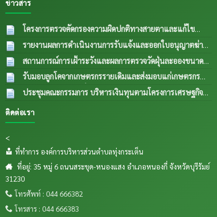
ข่าวสาร
โครงการตรวจคัดกรองความผิดปกติทางสายตาและแก้ไข
ความผิดปกติด้านการมองเห็นในกลุ่มผู้สูงอายุและผู้ด้อยโอกาส
รายงานผลการดำเนินงานการรับแจ้งและออกใบอนุญาตฆ่า
ปีงบประมาณ พ.ศ.2569
04 ส.ค. 2569
สัตว์ประจำเดือน กรกฎาคม 2569
04 ส.ค. 2569
สถานการณ์การเฝ้าระวังและผลการตรวจวัดฝุ่นละอองขนาด
เล็ก PM 2.5 ประจำเดือน กรกฎาคม 2569
04 ส.ค.
รับมอบลูกโคจากเกษตรกรรายเดิมและส่งมอบแก่เกษตรกร
2569
รายใหม่ (กรณีลูกตัวที่ 1 เพศเมีย อายุครบ 18 เดือน ขยายให้
ประชุมคณะกรรมการ บริหารเงินทุนตามโครงการเศรษฐกิจ
เกษตรกรรายใหม่) เป็นการส่งพื้นทีตำบลทุ่งกเสริมอาชีพเลี้ยง
ชุมชนระดับตำบลและคณะกรรมการติดตามเงินทุนตาม
ติดต่อเรา
สัตว์แก่เกษตรกรในระเต็น โดยการให้ยืมเพื่อการผลิต ภายใต้
โครงการเศรษฐกิจชุมชนระดับตำบล
04 ส.ค. 2569
โครงการธนาคารโค-กระบือ ตามพระราชดำริฯ ข
04
<
ส.ค. 2569
ที่ทำการ องค์การบริหารส่วนตำบลทุ่งกระเต็น
ที่อยู่: 35 หมู่ 6 ถนนสระขุด-หนองแสง อำเภอหนองกี่ จังหวัดบุรีรัมย์
31230
โทรศัพท์ : 044 666382
โทรสาร : 044 666383