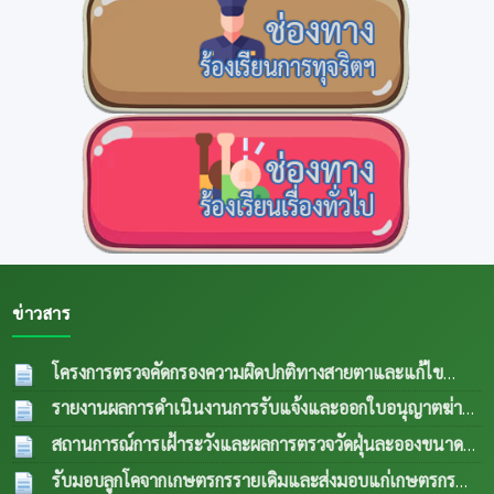
ข่าวสาร
โครงการตรวจคัดกรองความผิดปกติทางสายตาและแก้ไข
ความผิดปกติด้านการมองเห็นในกลุ่มผู้สูงอายุและผู้ด้อยโอกาส
รายงานผลการดำเนินงานการรับแจ้งและออกใบอนุญาตฆ่า
ปีงบประมาณ พ.ศ.2569
04 ส.ค. 2569
สัตว์ประจำเดือน กรกฎาคม 2569
04 ส.ค. 2569
สถานการณ์การเฝ้าระวังและผลการตรวจวัดฝุ่นละอองขนาด
เล็ก PM 2.5 ประจำเดือน กรกฎาคม 2569
04 ส.ค.
รับมอบลูกโคจากเกษตรกรรายเดิมและส่งมอบแก่เกษตรกร