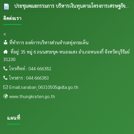
2569
รายใหม่ (กรณีลูกตัวที่ 1 เพศเมีย อายุครบ 18 เดือน ขยายให้
ประชุมคณะกรรมการ บริหารเงินทุนตามโครงการเศรษฐกิจ
เกษตรกรรายใหม่) เป็นการส่งพื้นทีตำบลทุ่งกเสริมอาชีพเลี้ยง
ชุมชนระดับตำบลและคณะกรรมการติดตามเงินทุนตาม
ติดต่อเรา
สัตว์แก่เกษตรกรในระเต็น โดยการให้ยืมเพื่อการผลิต ภายใต้
โครงการเศรษฐกิจชุมชนระดับตำบล
04 ส.ค. 2569
โครงการธนาคารโค-กระบือ ตามพระราชดำริฯ ข
04
<
ส.ค. 2569
ที่ทำการ องค์การบริหารส่วนตำบลทุ่งกระเต็น
ที่อยู่: 35 หมู่ 6 ถนนสระขุด-หนองแสง อำเภอหนองกี่ จังหวัดบุรีรัมย์
31230
โทรศัพท์ : 044 666382
โทรสาร : 044 666383
Email:saraban_06310505@dla.go.th
www.thungkraten.go.th
แผนที่